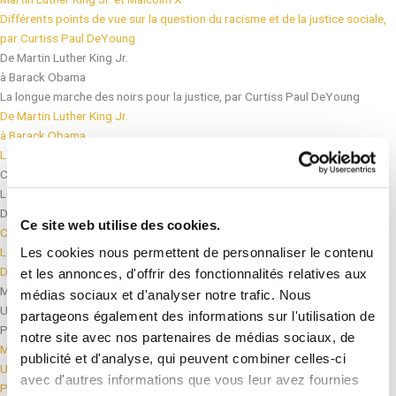
Différents points de vue sur la question du racisme et de la justice sociale,
par Curtiss Paul DeYoung
De Martin Luther King Jr.
à Barack Obama
La longue marche des noirs pour la justice, par Curtiss Paul DeYoung
De Martin Luther King Jr.
à Barack Obama
La longue marche des noirs pour la justice, par Curtiss Paul DeYoung
Comment la religion inspire la justice sociale
Leçons tirées de l'héritage de Martin Luther King Jr, par Curtiss Paul
DeYoung
Ce site web utilise des cookies.
Comment la religion inspire la justice sociale
Les cookies nous permettent de personnaliser le contenu
Leçons tirées de l'héritage de Martin Luther King Jr, par Curtiss Paul
DeYoung
et les annonces, d'offrir des fonctionnalités relatives aux
Martin Luther King et la non-violence
médias sociaux et d'analyser notre trafic. Nous
Une stratégie sociale possible ?
partageons également des informations sur l'utilisation de
Par Neal Blough
notre site avec nos partenaires de médias sociaux, de
Martin Luther King et la non-violence
publicité et d'analyse, qui peuvent combiner celles-ci
Une stratégie sociale possible ?
avec d'autres informations que vous leur avez fournies
Par Neal Blough